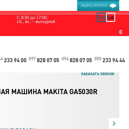
ЗАДАТЬ ВОПРОС
RU
UA
С 8:30 до 17:00,
сб., вс. – выходной
0
44
097
094
050
233 94 00
828 07 05
828 07 05
233 94 44
ЗАКАЗАТЬ ЗВОНОК
Я МАШИНА MAKITA GA5030R