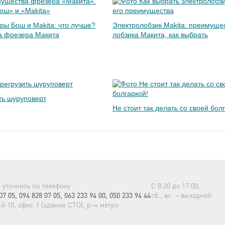
ы Бош и Makita: что лучше?
Электролобзик Makita: преимуще
 фрезера Макита
лобзика Макита, как выбрать
ть шуруповерт
Не стоит так делать со своей бол
уточнить по телефону
С 8:30 до 17:00,
07 05,
094 828 07 05,
063 233 94 00,
050 233 94 44
сб., вс. – выходной
й 10, офис 1 (здание СТО), р-н метро