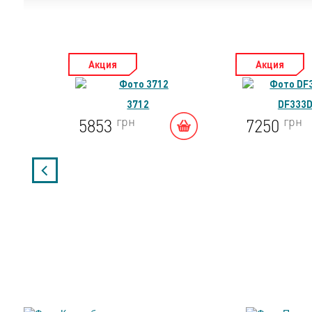
Акция
Акция
3712
DF333
грн
грн
5853
7250