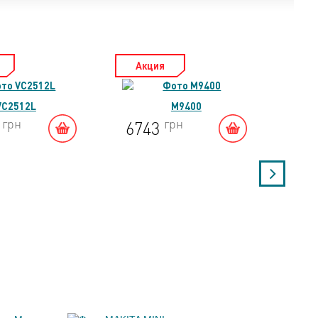
Акция
Ак
VC2512L
M9400
грн
грн
5
6743
46