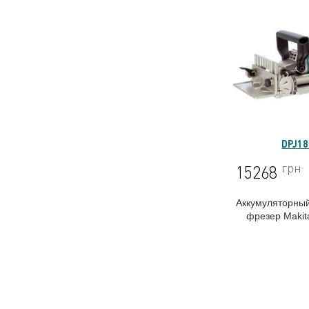
DPJ1
грн
15268
Аккумуляторны
фрезер
Maki