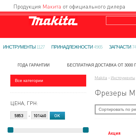
Продукция
Макита
от официального дилера
ИНСТРУМЕНТЫ
1127
ПРИНАДЛЕЖНОСТИ
4965
ЗАПЧАСТИ
7
ГОДА ГАРАНТИИ
БЕСПЛАТНАЯ ДОСТАВКА ОТ 3000 Г
Makita
›
Инструменты
Все категории
Фрезеры М
ЦЕНА, ГРН:
Сортировать по ре
-
По новизне
Самые дешевые
Акция
Самые дорогие