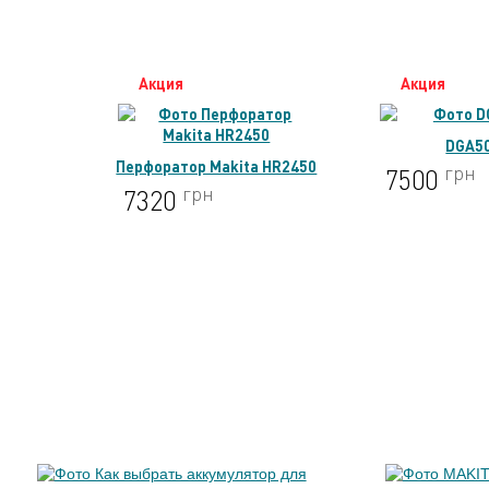
Акция
Акция
DGA5
Перфоратор Makita HR2450
грн
7500
грн
7320