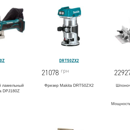
80Z
DRT50ZX2
грн
21078
2292
й ламельный
Фрезер Makita DRT50ZX2
Шпоноч
ta DPJ180Z
Мощность