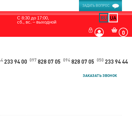
ЗАДАТЬ ВОПРОС
RU
UA
С 8:30 до 17:00,
сб., вс. – выходной
0
44
097
094
050
233 94 00
828 07 05
828 07 05
233 94 44
ЗАКАЗАТЬ ЗВОНОК