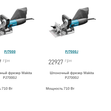
PJ7000
PJ7000J
грн
грн
7
22927
ный фрезер Makita
Шпоночный фрезер Makita
PJ7000J
PJ7000J
:710 Вт
Мощность:710 Вт