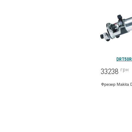
DRT50R
грн
33238
Фрезер Makita