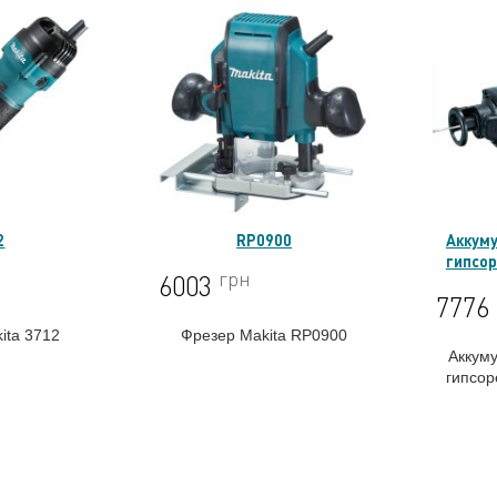
2
RP0900
Аккум
гипсор
грн
6003
7776
ita 3712
Фрезер Makita RP0900
Аккум
гипсо