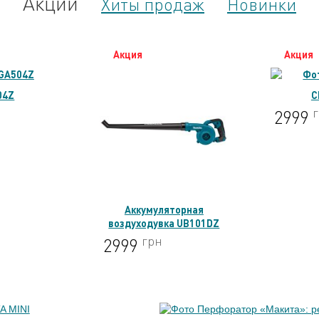
Акции
Хиты продаж
Новинки
Акция
Акция
04Z
C
2999
Аккумуляторная
воздуходувка UB101DZ
грн
2999