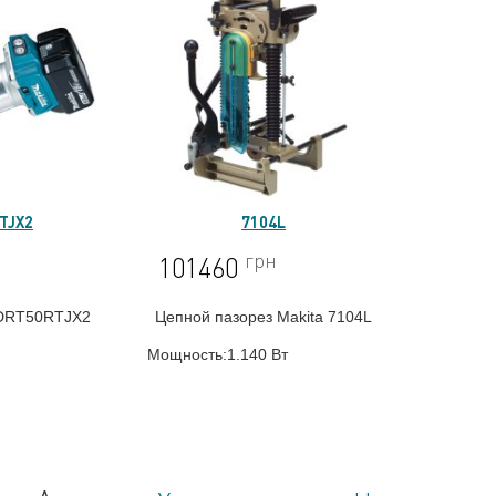
TJX2
7104L
грн
101460
 DRT50RTJX2
Цепной пазорез Makita 7104L
Мощность:1.140 Вт