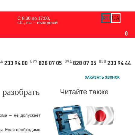
ЗАДАТЬ ВОПРОС
RU
UA
С 8:30 до 17:00,
сб., вс. – выходной
0
44
097
094
050
233 94 00
828 07 05
828 07 05
233 94 44
ЗАКАЗАТЬ ЗВОНОК
 разобрать
Читайте также
зма – не допускает
ны. Если необходимо