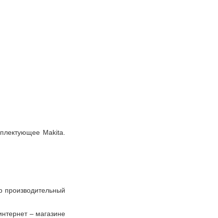
мплектующее Makita.
ер производительный
интернет – магазине