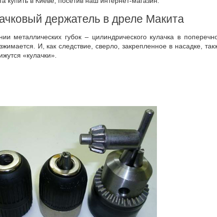
а купить в Киеве, посетив наш интернет-магазин.
лачковый держатель в дреле Макита
ии металлических губок – цилиндрического кулачка в поперечн
жимается. И, как следствие, сверло, закрепленное в насадке, так
ижутся «кулачки».