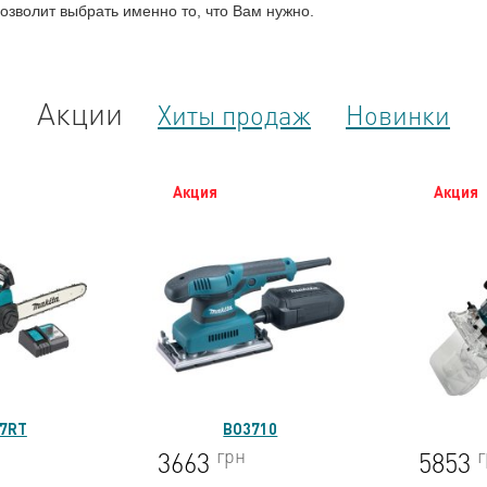
озволит выбрать именно то, что Вам нужно.
Акции
Хиты продаж
Новинки
Акция
Акция
10
3712
Торцовоч
L
грн
5853
3214