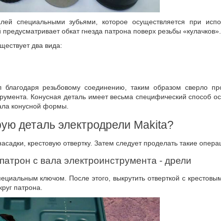
алей специальными зубьями, которое осуществляется при исп
 предусматривает обкат гнезда патрона поверх резьбы «кулачков».
ществует два вида:
л благодаря резьбовому соединению, таким образом сверло п
трумента. Конусная деталь имеет весьма специфический способ о
ала конусной формы.
рую деталь электродрели Makita?
асадки, крестовую отвертку. Затем следует проделать такие опера
 патрон с вала электроинструмента - дрели
пециальным ключом. После этого, выкрутить отверткой с крестовы
круг патрона.