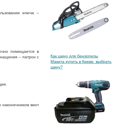
ользовании ключа –
рочно помещается в
Как шину для бензопилы
снащения – патрон с
Макита купить в Киеве: выбрать
шину?
ции.
м наконечником винт