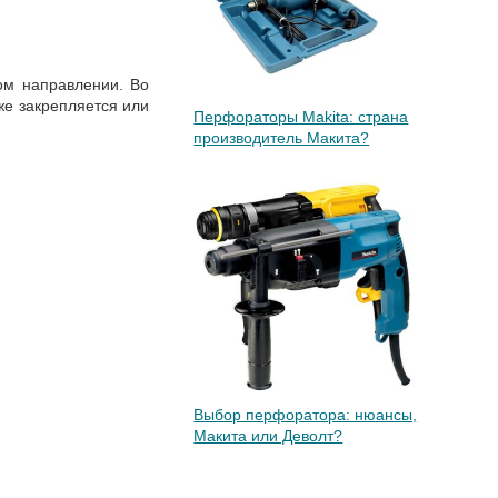
ом направлении. Во
же закрепляется или
Перфораторы Makita: страна
производитель Макита?
Выбор перфоратора: нюансы,
Макита или Деволт?