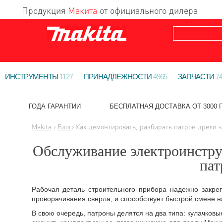
Продукция
Макита
от официального дилера
ИНСТРУМЕНТЫ
1127
ПРИНАДЛЕЖНОСТИ
4965
ЗАПЧАСТИ
7
ГОДА ГАРАНТИИ
БЕСПЛАТНАЯ ДОСТАВКА ОТ 3000 Г
Makita
›
Блог
› Как демонтировать, разбирать патрон дрели 
Обслуживание электроинструм
пат
Рабочая деталь строительного прибора надежно закре
проворачивания сверла, и способствует быстрой смене н
В свою очередь, патроны делятся на два типа: кулачко