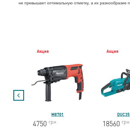
не превышает оптимальную отметку, а их разнообразие п
Акция
Акция
DUC357RT
BO37
грн
грн
18560
3663