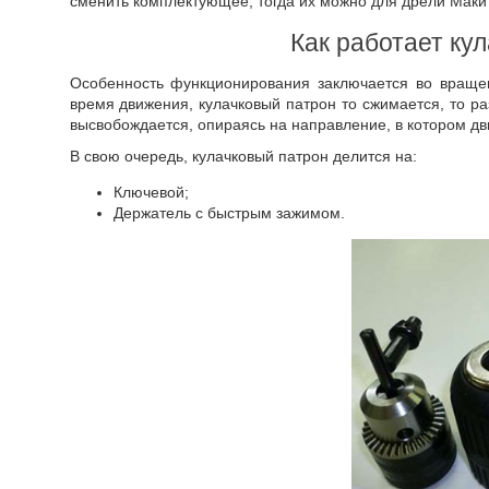
сменить комплектующее, тогда их можно для дрели Макит
Как работает ку
Особенность функционирования заключается во вращен
время движения, кулачковый патрон то сжимается, то раз
высвобождается, опираясь на направление, в котором дв
В свою очередь, кулачковый патрон делится на:
Ключевой;
Держатель с быстрым зажимом.