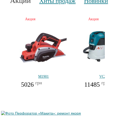
Акции
Хиты продаж
Новинки
Акция
Акция
M1901
VC2512L
грн
грн
5026
11485