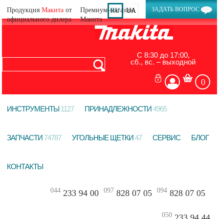
ЗАДАТЬ ВОПРОС
Продукция
Макита
от
RU
UA
официального дилера
С 8:30 до 17:00,
сб., вс. – выходной
0
ИНСТРУМЕНТЫ
1127
ПРИНАДЛЕЖНОСТИ
4965
ЗАПЧАСТИ
74787
УГОЛЬНЫЕ ЩЕТКИ
47
СЕРВИС
БЛОГ
КОНТАКТЫ
044
097
094
233 94 00
828 07 05
828 07 05
050
233 94 44