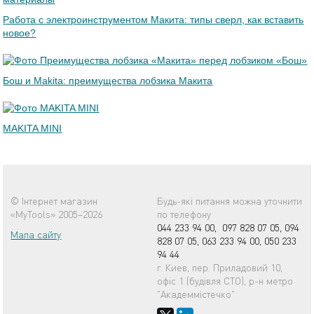
Работа с электроинструментом Макита: типы сверл, как вставить
новое?
Бош и Makita: преимущества лобзика Макита
MAKITA MINI
© Інтернет магазин
Будь-які питання можна уточнити
«MyTools» 2005–2026
по телефону
044 233 94 00,
097 828 07 05,
094
Мапа сайту
828 07 05,
063 233 94 00,
050 233
94 44
г. Киев, пер. Приладовий 10,
офіс 1 (будівля СТО), р-н метро
"Академмістечко"