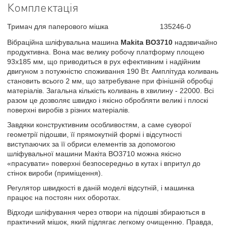
Комплектація
Тримач для паперового мішка
135246-0
Вібраційна шліфувальна машина
Makita BO3710
надзвичайно
продуктивна. Вона має велику робочу платформу площею
93х185 мм, що приводиться в рух ефективним і надійним
двигуном з потужністю споживання 190 Вт. Амплітуда коливань
становить всього 2 мм, що затребуване при фінішній обробці
матеріалів. Загальна кількість коливань в хвилину - 22000. Всі
разом це дозволяє швидко і якісно обробляти великі і плоскі
поверхні виробів з різних матеріалів.
Завдяки конструктивним особливостям, а саме суворої
геометрії підошви, її прямокутній формі і відсутності
виступаючих за її обриси елементів за допомогою
шліфувальної машини Макіта BO3710 можна якісно
«прасувати» поверхні безпосередньо в кутах і впритул до
стінок вироби (приміщення).
Регулятор швидкості в даній моделі відсутній, і машинка
працює на постоян них оборотах.
Відходи шліфування через отвори на підошві збираються в
практичний мішок, який підлягає легкому очищенню. Правда,