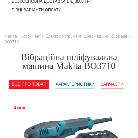
БЕЗКОШТОВНА ДОСТАВКА ВІД 3000 ГРН.
РІЗНІ ВАРІАНТИ ОПЛАТИ
Makita
›
Інструменти
›
Електроінструмент
›
Шліфмашини
›
Вібраційні
›
BO3710
Вібраційна шліфувальна
машина Makita BO3710
ВСЕ ПРО ТОВАР
ХАРАКТЕРИСТИКИ
ЗАПЧАСТИ
Акція