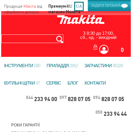
Продукція
Макіта
від
ЗАДАТИ ПИТАННЯ
RU
UA
офіційного дилера
З 8:30 до 17:00,
сб., нд. - вихідний
0
ІНСТРУМЕНТИ
580
ПРИЛАДДЯ
2852
ЗАПЧАСТИНИ
85328
ВУГІЛЬНІ ЩІТКИ
47
СЕРВІС
БЛОГ
КОНТАКТИ
044
097
094
233 94 00
828 07 05
828 07 05
050
233 94 44
РОКИ ГАРАНТІЇ