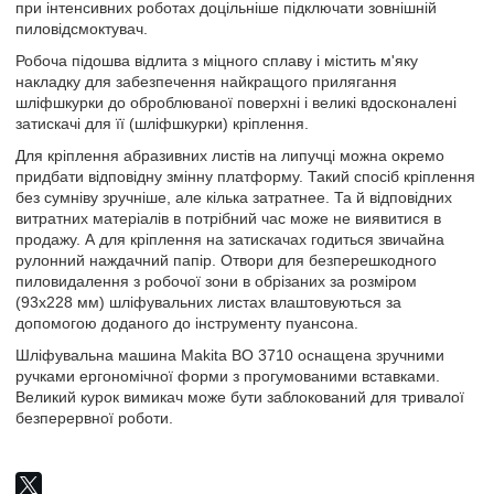
при інтенсивних роботах доцільніше підключати зовнішній
пиловідсмоктувач.
Робоча підошва відлита з міцного сплаву і містить м'яку
накладку для забезпечення найкращого прилягання
шліфшкурки до оброблюваної поверхні і великі вдосконалені
затискачі для її (шліфшкурки) кріплення.
Для кріплення абразивних листів на липучці можна окремо
придбати відповідну змінну платформу. Такий спосіб кріплення
без сумніву зручніше, але кілька затратнее. Та й відповідних
витратних матеріалів в потрібний час може не виявитися в
продажу. А для кріплення на затискачах годиться звичайна
рулонний наждачний папір. Отвори для безперешкодного
пиловидалення з робочої зони в обрізаних за розміром
(93х228 мм) шліфувальних листах влаштовуються за
допомогою доданого до інструменту пуансона.
Шліфувальна машина Makita BO 3710 оснащена зручними
ручками ергономічної форми з прогумованими вставками.
Великий курок вимикач може бути заблокований для тривалої
безперервної роботи.