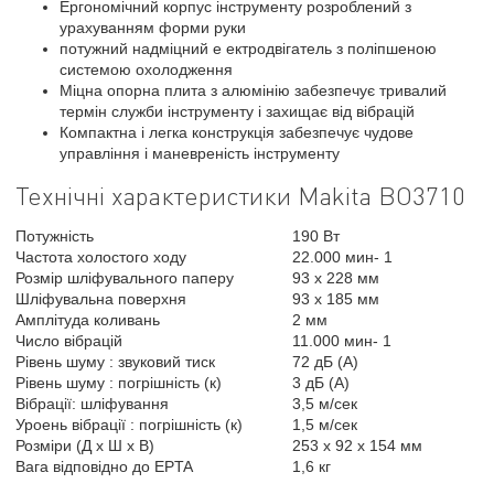
Ергономічний корпус інструменту розроблений з
урахуванням форми руки
потужний надміцний е ектродвігатель з поліпшеною
системою охолодження
Міцна опорна плита з алюмінію забезпечує тривалий
термін служби інструменту і захищає від вібрацій
Компактна і легка конструкція забезпечує чудове
управління і маневреність інструменту
Технічні характеристики Makita BO3710
Потужність
190 Вт
Частота холостого ходу
22.000 мин- 1
Розмір шліфувального паперу
93 x 228 мм
Шліфувальна поверхня
93 x 185 мм
Амплітуда коливань
2 мм
Число вібрацій
11.000 мин- 1
Рівень шуму : звуковий тиск
72 дБ (А)
Рівень шуму : погрішність (к)
3 дБ (А)
Вібрації: шліфування
3,5 м/сек
Уроень вібрації : погрішність (к)
1,5 м/сек
Розміри (Д х Ш х В)
253 x 92 x 154 мм
Вага відповідно до EPTA
1,6 кг