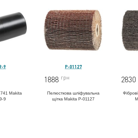
9-9
P-01127
грн
1888
2830
741 Makita
Пелюсткова шліфувальна
Фібров
9-9
щітка Makita P-01127
M