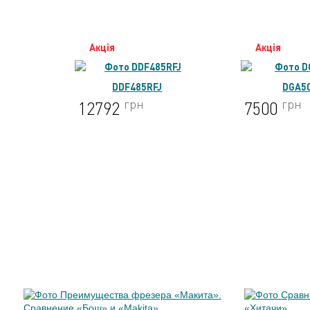
Акція
Акція
DGA504Z
GA90
грн
грн
7500
6200