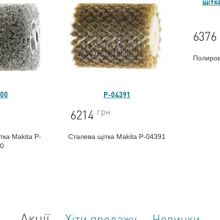
6376
Полиров
400
P-04391
грн
6214
ка Makita P-
Сталева щітка Makita P-04391
00
Акції
Хіти продажу
Новинки