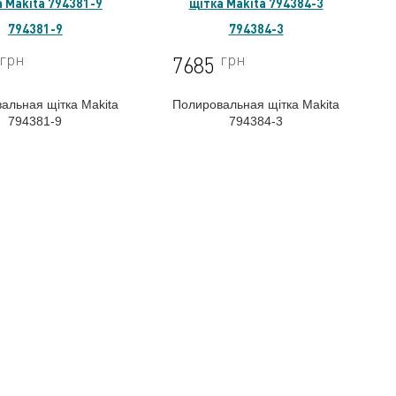
794381-9
794384-3
грн
грн
7685
альная щітка Makita
Полировальная щітка Makita
794381-9
794384-3