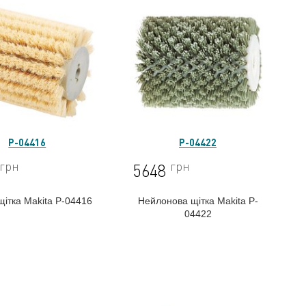
P-04416
P-04422
грн
грн
5648
щітка Makita P-04416
Нейлонова щітка Makita P-
04422