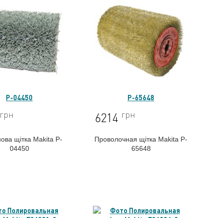
P-04450
P-65648
грн
грн
6214
ова щітка Makita P-
Проволочная щітка Makita P-
04450
65648