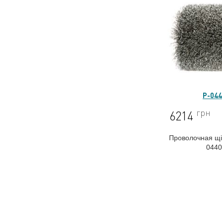
P-04
грн
6214
Проволочная щіт
044