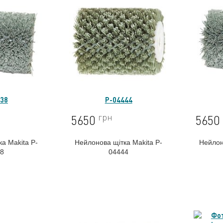
438
P-04444
грн
5650
5650
а Makita P-
Нейлонова щітка Makita P-
Нейлон
38
04444