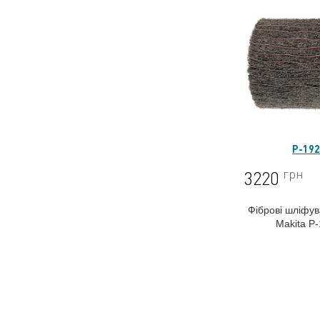
P-19
грн
3220
Фіброві шліфув
Makita P