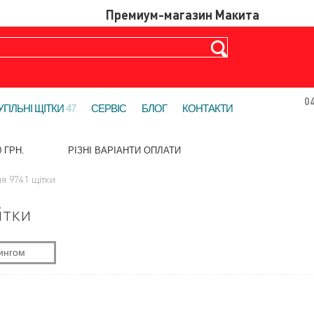
0
УГІЛЬНІ ЩІТКИ
47
СЕРВІС
БЛОГ
КОНТАКТИ
 ГРН.
РІЗНІ ВАРІАНТИ ОПЛАТИ
я 9741 щітки
ітки
ингом