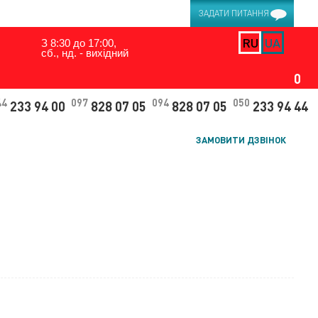
ЗАДАТИ ПИТАННЯ
RU
UA
З 8:30 до 17:00,
сб., нд. - вихідний
0
44
097
094
050
233 94 00
828 07 05
828 07 05
233 94 44
ЗАМОВИТИ ДЗВІНОК