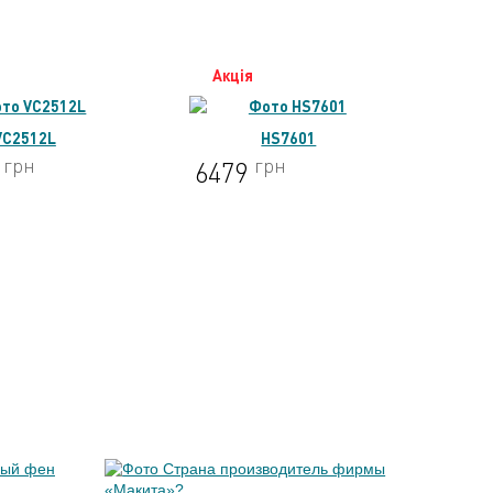
Акція
А
HS7601
UC4020A
грн
грн
9368
93