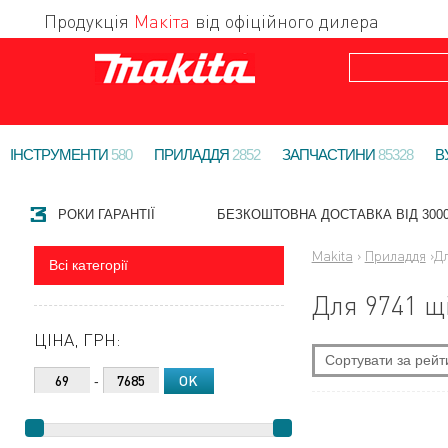
Продукція
Макіта
від офіційного дилера
ІНСТРУМЕНТИ
580
ПРИЛАДДЯ
2852
ЗАПЧАСТИНИ
85328
В
РОКИ ГАРАНТІЇ
БЕЗКОШТОВНА ДОСТАВКА ВІД 3000
Makita
›
Приладдя
›
Дл
Всі категорії
Для 9741 щ
ЦІНА, ГРН:
Сортувати за рейт
-
За новизною
Найдешевші
Найдорожчі