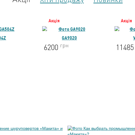
Акція
Акція
20
VC2512L
грн
11485
6479