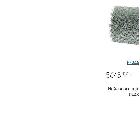
P-04
грн
5648
Нейлонова щітк
044