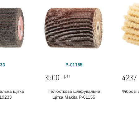
233
P-01155
грн
3500
4237
альна щітка
Пелюсткова шліфувальна
Фіброві 
-19233
щітка Makita P-01155