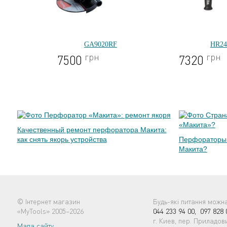
GA9020RF
HR24
грн
грн
7500
7320
Качественный ремонт перфоратора Макита:
как снять якорь устройства
Перфораторы 
Макита?
© Інтернет магазин
Будь-які питання можн
«MyTools» 2005–2026
044 233 94 00,
097 828 
г. Киев, пер. Приладови
Мапа сайту