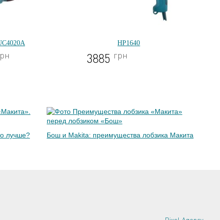
UC4020A
HP1640
грн
грн
3885
39
то лучше?
Бош и Makita: преимущества лобзика Макита
Pixel Agency