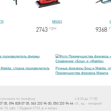
70
M9203
грн
2743
9368
Makita: страна производитель
Ручные фрезеры Бош и Makita: ч
Преимущества фрезера Макита
а уточнити по телефону
з 8:30 до 17:00,
07 05,
094 828 07 05,
063 233 94 00,
050 233 94 44
сб., нд. - вихідний
й 10, офіс 1 (будівля СТО), р-н метро