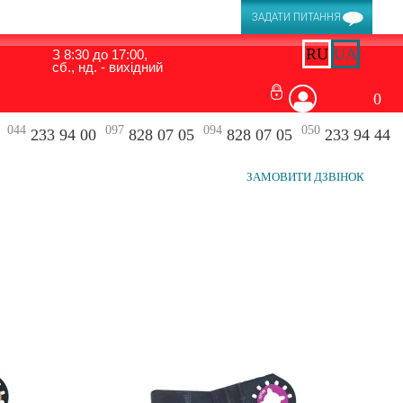
ЗАДАТИ ПИТАННЯ
RU
UA
З 8:30 до 17:00,
сб., нд. - вихідний
0
044
097
094
050
233 94 00
828 07 05
828 07 05
233 94 44
ЗАМОВИТИ ДЗВІНОК