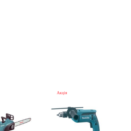
Акція
А