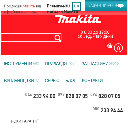
Продукція
Макіта
від
ЗАДАТИ ПИТАННЯ
RU
UA
офіційного дилера
З 8:30 до 17:00,
сб., нд. - вихідний
0
ІНСТРУМЕНТИ
580
ПРИЛАДДЯ
2852
ЗАПЧАСТИНИ
85328
ВУГІЛЬНІ ЩІТКИ
47
СЕРВІС
БЛОГ
КОНТАКТИ
044
097
094
233 94 00
828 07 05
828 07 05
050
233 94 44
РОКИ ГАРАНТІЇ