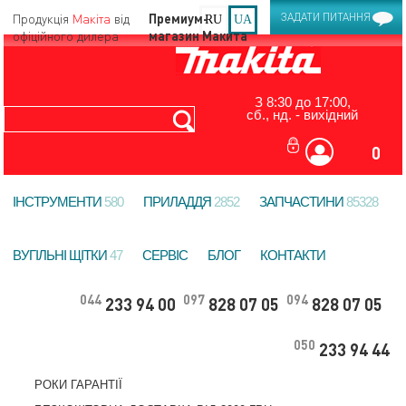
Продукція
Макіта
від
ЗАДАТИ ПИТАННЯ
RU
UA
офіційного дилера
З 8:30 до 17:00,
сб., нд. - вихідний
0
ІНСТРУМЕНТИ
580
ПРИЛАДДЯ
2852
ЗАПЧАСТИНИ
85328
ВУГІЛЬНІ ЩІТКИ
47
СЕРВІС
БЛОГ
КОНТАКТИ
044
097
094
233 94 00
828 07 05
828 07 05
050
233 94 44
РОКИ ГАРАНТІЇ