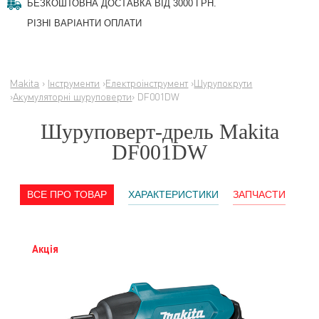
БЕЗКОШТОВНА ДОСТАВКА ВІД 3000 ГРН.
РІЗНІ ВАРІАНТИ ОПЛАТИ
Makita
›
Інструменти
›
Електроінструмент
›
Шурупокрути
›
Акумуляторні шуруповерти
› DF001DW
Шуруповерт-дрель Makita
DF001DW
ВСЕ ПРО ТОВАР
ХАРАКТЕРИСТИКИ
ЗАПЧАСТИ
Акція