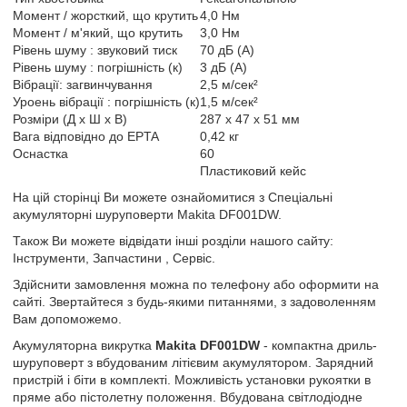
Момент / жорсткий, що крутить
4,0 Нм
Момент / м'який, що крутить
3,0 Нм
Рівень шуму : звуковий тиск
70 дБ (А)
Рівень шуму : погрішність (к)
3 дБ (А)
Вібрації: загвинчування
2,5 м/сек²
Уроень вібрації : погрішність (к)
1,5 м/сек²
Розміри (Д х Ш х В)
287 x 47 x 51 мм
Вага відповідно до EPTA
0,42 кг
Oснастка
60
Пластиковий кейс
На цій сторінці Ви можете ознайомитися з Спеціальні
акумуляторні шуруповерти Makita DF001DW.
Також Ви можете відвідати інші розділи нашого сайту:
Інструменти, Запчастини , Сервіс.
Здійснити замовлення можна по телефону або оформити на
сайті. Звертайтеся з будь-якими питаннями, з задоволенням
Вам допоможемо.
Акумуляторна викрутка
Makita DF001DW
- компактна дриль-
шуруповерт з вбудованим літієвим акумулятором. Зарядний
пристрій і біти в комплекті. Можливість установки рукоятки в
пряме або пістолетну положення. Вбудована світлодіодне