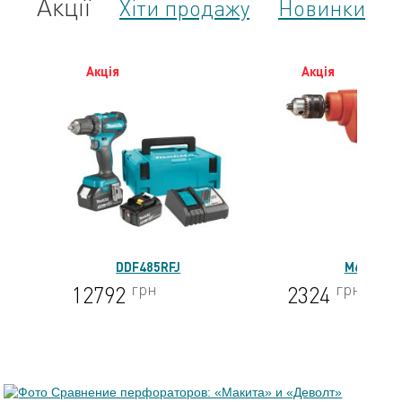
Акції
Хіти продажу
Новинки
Акція
Акція
DDF485RFJ
M6501
грн
грн
12792
2324