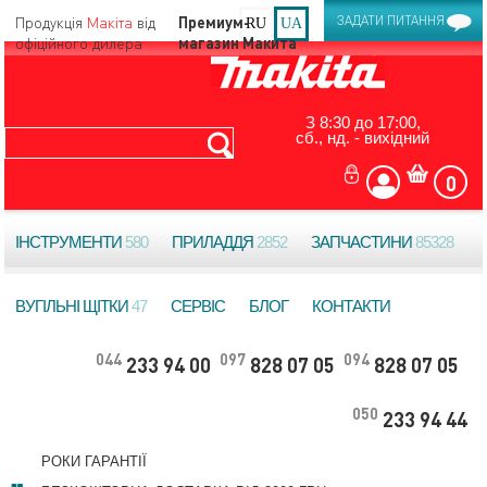
Продукція
Макіта
від
ЗАДАТИ ПИТАННЯ
RU
UA
офіційного дилера
З 8:30 до 17:00,
сб., нд. - вихідний
0
ІНСТРУМЕНТИ
580
ПРИЛАДДЯ
2852
ЗАПЧАСТИНИ
85328
ВУГІЛЬНІ ЩІТКИ
47
СЕРВІС
БЛОГ
КОНТАКТИ
044
097
094
233 94 00
828 07 05
828 07 05
050
233 94 44
РОКИ ГАРАНТІЇ