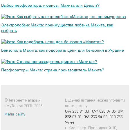
Выбор перфоратора: нюансы, Макита или Деволт?
Электролобзик Makita: преимущества лобзика Макита, как
выбрать
Бензопила Макита: как подобрать цепи для бензопил в Украине
Перфораторы Makita: страна производитель Макита?
© Інтернет магазин
Будь-які питання можна уточнити
«MyTools» 2005–2026
по телефону
044 233 94 00,
097 828 07 05,
094
Мапа сайту
828 07 05,
063 233 94 00,
050 233
94 44
г. Киев, пер. Приладовий 10,