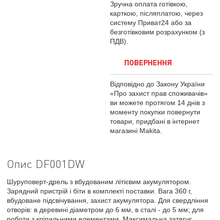
Зручна оплата готівкою,
карткою, післяплатою, через
систему Приват24 або за
безготівковим розрахунком (з
ПДВ).
ПОВЕРНЕННЯ
Відповідно до Закону України
«Про захист прав споживачів»
ви можете протягом 14 днів з
моменту покупки повернути
товари, придбані в інтернет
магазині Makita.
Опис DF001DW
Шуруповерт-дрель з вбудованим літієвим акумулятором.
Зарядний пристрій і біти в комплекті поставки. Вага 360 г,
вбудоване підсвічування, захист акумулятора. Для свердління
отворів: в деревині діаметром до 6 мм, в сталі - до 5 мм; для
роботи з кріпильними елементами. Максимальна затягує