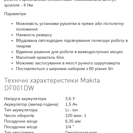
зусилля - 4 Нм.
Параметри
Можливість установки рукоятки в пряме або пістолетну
положення
Наявність реверсу
Вбудована світлодіодне підсвічування полегшує роботу в
темряві
Відмінне рішення для роботи в важкодоступних місцях
Магнітний ержатель біти.
Можливо застосування в якості ручного шуруповерта
Поставляється з широким набором з 80 різних біт
Технічні характеристики Makita
DF001DW
Напруга акумулятора
3,6 У
Акумулятор (ампер-година)
1,5 Ач
Тип акумулятора
Li - ion
Число оборотів
220 мин- 1
Посадочне місце
6,35 мм
Посадочне місце
1/4 "
Тип хвостовика
Гексагональною