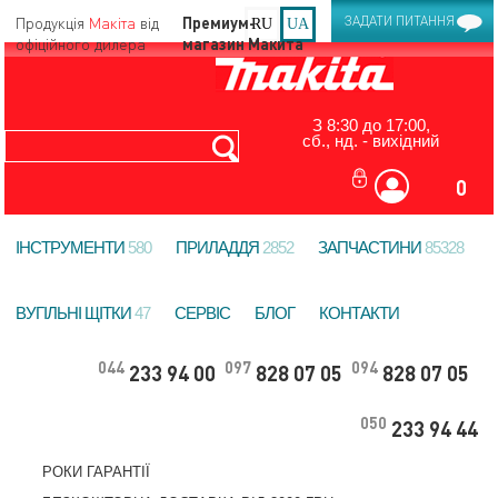
Продукція
Макіта
від
ЗАДАТИ ПИТАННЯ
RU
UA
офіційного дилера
З 8:30 до 17:00,
сб., нд. - вихідний
0
ІНСТРУМЕНТИ
580
ПРИЛАДДЯ
2852
ЗАПЧАСТИНИ
85328
ВУГІЛЬНІ ЩІТКИ
47
СЕРВІС
БЛОГ
КОНТАКТИ
044
097
094
233 94 00
828 07 05
828 07 05
050
233 94 44
РОКИ ГАРАНТІЇ