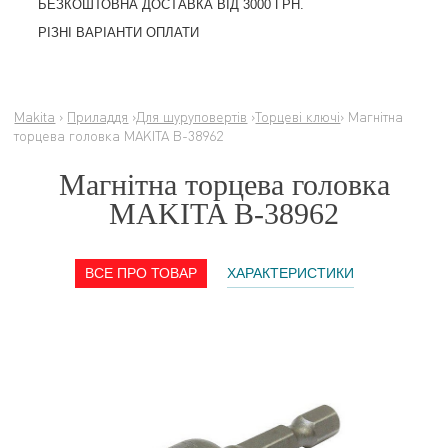
БЕЗКОШТОВНА ДОСТАВКА ВІД 3000 ГРН.
РІЗНІ ВАРІАНТИ ОПЛАТИ
Makita
›
Приладдя
›
Для шуруповертів
›
Торцеві ключі
› Магнітна
торцева головка MAKITA B-38962
Магнітна торцева головка
MAKITA B-38962
ВСЕ ПРО ТОВАР
ХАРАКТЕРИСТИКИ