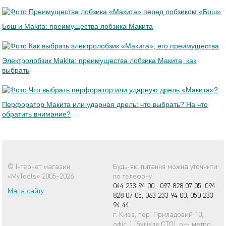
Бош и Makita: преимущества лобзика Макита
Электролобзик Makita: преимущества лобзика Макита, как
выбрать
Перфоратор Макита или ударная дрель: что выбрать? На что
обратить внимание?
© Інтернет магазин
Будь-які питання можна уточнити
«MyTools» 2005–2026
по телефону
044 233 94 00,
097 828 07 05,
094
Мапа сайту
828 07 05,
063 233 94 00,
050 233
94 44
г. Киев, пер. Приладовий 10,
офіс 1 (будівля СТО), р-н метро