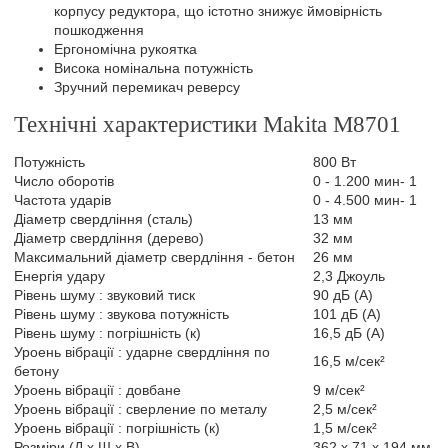
корпусу редуктора, що істотно знижує ймовірність
пошкодження
Ергономічна рукоятка
Висока номінальна потужність
Зручний перемикач реверсу
Технічні характеристики Makita M8701
Потужність
800 Вт
Число оборотів
0 - 1.200 мин- 1
Частота ударів
0 - 4.500 мин- 1
Діаметр свердління (сталь)
13 мм
Діаметр свердління (дерево)
32 мм
Максимальний діаметр свердління - бетон
26 мм
Енергія удару
2,3 Джоуль
Рівень шуму : звуковий тиск
90 дБ (А)
Рівень шуму : звукова потужність
101 дБ (А)
Рівень шуму : погрішність (к)
16,5 дБ (А)
Уроень вібрації : ударне свердління по
16,5 м/сек²
бетону
Уроень вібрації : довбане
9 м/сек²
Уроень вібрації : cверление по металу
2,5 м/сек²
Уроень вібрації : погрішність (к)
1,5 м/сек²
Розміри (Д х Ш х В)
362 x 71 x 194 мм