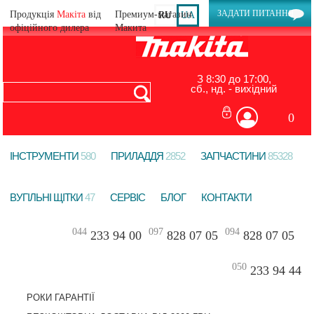
ЗАДАТИ ПИТАННЯ
Продукція
Макіта
від
RU
UA
офіційного дилера
З 8:30 до 17:00,
сб., нд. - вихідний
0
ІНСТРУМЕНТИ
580
ПРИЛАДДЯ
2852
ЗАПЧАСТИНИ
85328
ВУГІЛЬНІ ЩІТКИ
47
СЕРВІС
БЛОГ
КОНТАКТИ
044
097
094
233 94 00
828 07 05
828 07 05
050
233 94 44
РОКИ ГАРАНТІЇ