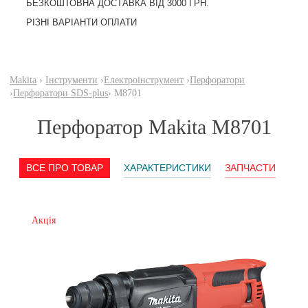
БЕЗКОШТОВНА ДОСТАВКА ВІД 3000 ГРН.
РІЗНІ ВАРІАНТИ ОПЛАТИ
Makita
›
Інструменти
›
Електроінструмент
›
Перфоратори
›
Перфоратори SDS-plus
› M8701
Перфоратор Makita M8701
ВСЕ ПРО ТОВАР
ХАРАКТЕРИСТИКИ
ЗАПЧАСТИ
Акція