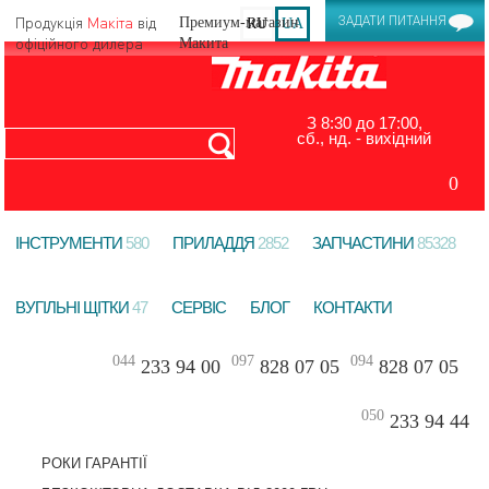
Продукція
Макіта
від
ЗАДАТИ ПИТАННЯ
RU
UA
офіційного дилера
З 8:30 до 17:00,
сб., нд. - вихідний
0
ІНСТРУМЕНТИ
580
ПРИЛАДДЯ
2852
ЗАПЧАСТИНИ
85328
ВУГІЛЬНІ ЩІТКИ
47
СЕРВІС
БЛОГ
КОНТАКТИ
044
097
094
233 94 00
828 07 05
828 07 05
050
233 94 44
РОКИ ГАРАНТІЇ