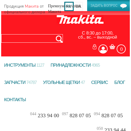
Продукция
Макита
от
ЗАДАТЬ ВОПРОС
RU
UA
официального дилера
С 8:30 до 17:00,
сб., вс. – выходной
0
ИНСТРУМЕНТЫ
1127
ПРИНАДЛЕЖНОСТИ
4965
ЗАПЧАСТИ
74787
УГОЛЬНЫЕ ЩЕТКИ
47
СЕРВИС
БЛОГ
КОНТАКТЫ
044
097
094
233 94 00
828 07 05
828 07 05
050
233 94 44