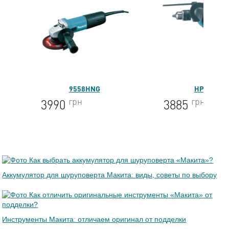
HP1640
UC4
грн
грн
3885
9368
Аккумулятор для шуруповерта Макита: виды, советы по выбору
Инструменты Макита: отличаем оригинал от подделки