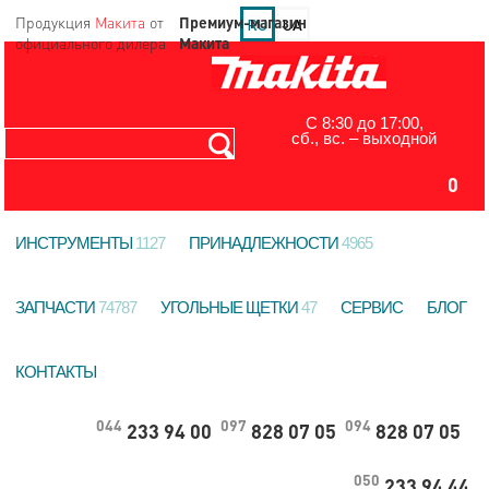
Продукция
Макита
от
ЗАДАТЬ ВОПРОС
RU
UA
официального дилера
С 8:30 до 17:00,
сб., вс. – выходной
0
ИНСТРУМЕНТЫ
1127
ПРИНАДЛЕЖНОСТИ
4965
ЗАПЧАСТИ
74787
УГОЛЬНЫЕ ЩЕТКИ
47
СЕРВИС
БЛОГ
КОНТАКТЫ
044
097
094
233 94 00
828 07 05
828 07 05
050
233 94 44