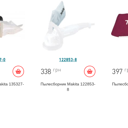
7-0
122853-8
грн
г
338
397
kita 135327-
Пылесборник Makita 122853-
Пылесбо
8