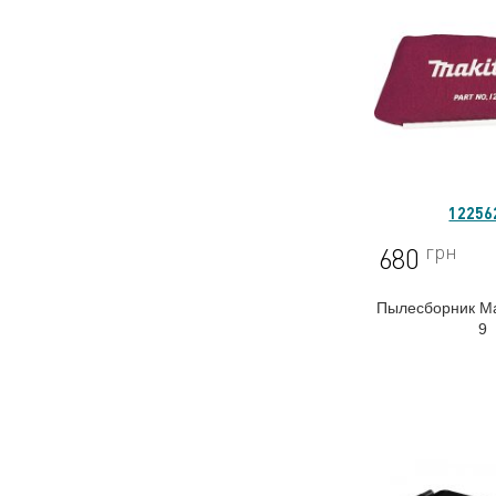
12256
грн
680
Пылесборник Ma
9