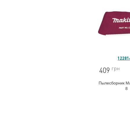
12281
грн
409
Пылесборник Ma
8