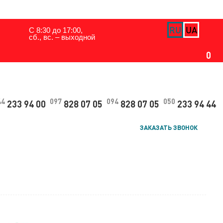
ЗАДАТЬ ВОПРОС
RU
UA
С 8:30 до 17:00,
сб., вс. – выходной
0
44
097
094
050
233 94 00
828 07 05
828 07 05
233 94 44
ЗАКАЗАТЬ ЗВОНОК