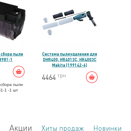
 сбора пыли
Система пылеудаления для
8981-1
DHR400, HR4013C, HR4003C
Makita (199142-6)
грн
4464
 сбора пыли
1-1 -1 шт
Акции
Хиты продаж
Новинки