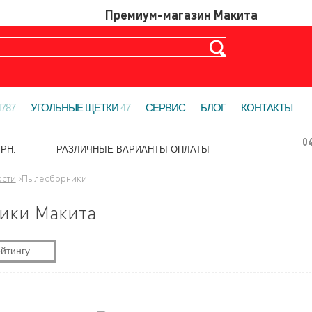
4787
УГОЛЬНЫЕ ЩЕТКИ
47
СЕРВИС
БЛОГ
КОНТАКТЫ
0
РН.
РАЗЛИЧНЫЕ ВАРИАНТЫ ОПЛАТЫ
сти
›
Пылесборники
ики Макита
йтингу