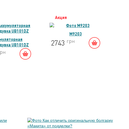
Акция
Ак
M9203
муляторная
грн
2743
11
дувка UB101DZ
грн