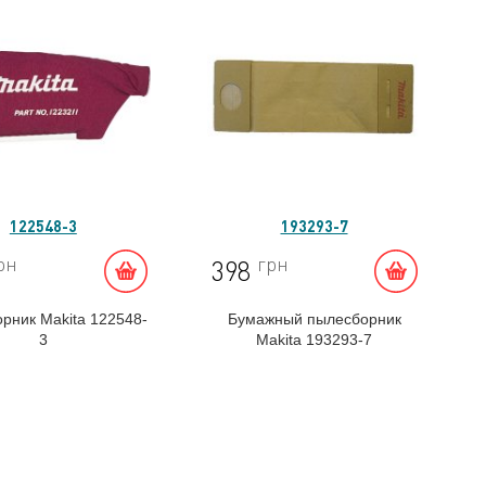
122548-3
193293-7
рн
грн
398
рник Makita 122548-
Бумажный пылесборник
3
Makita 193293-7