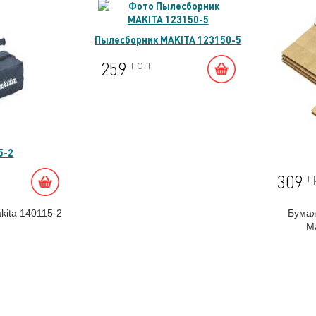
Пылесборник MAKITA 123150-5
грн
259
5-2
г
309
ita 140115-2
Бумаж
M