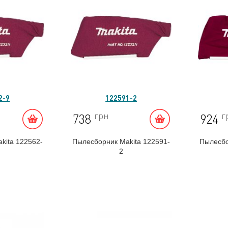
2-9
122591-2
грн
г
738
924
kita 122562-
Пылесборник Makita 122591-
Пылесбо
2