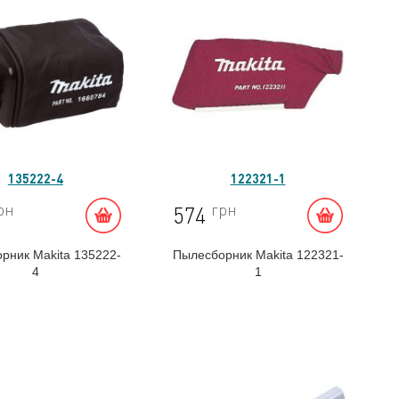
135222-4
122321-1
рн
грн
574
рник Makita 135222-
Пылесборник Makita 122321-
4
1