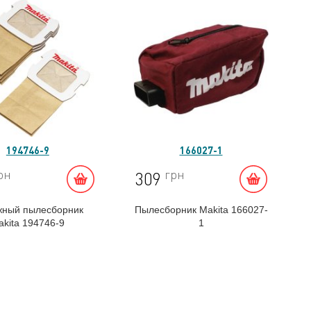
194746-9
166027-1
рн
грн
309
ный пылесборник
Пылесборник Makita 166027-
akita 194746-9
1