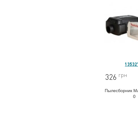
13532
грн
326
Пылесборник Ma
0