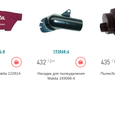
4-8
193068-4
грн
г
432
435
kita 122814-
Насадка для пылеудаления
Пылесбо
Makita 193068-4