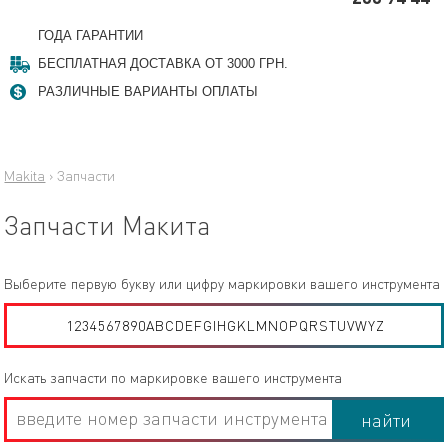
ГОДА ГАРАНТИИ
БЕСПЛАТНАЯ ДОСТАВКА ОТ 3000 ГРН.
РАЗЛИЧНЫЕ ВАРИАНТЫ ОПЛАТЫ
Makita
›
Запчасти
Запчасти Макита
Выберите первую букву или цифру маркировки вашего инструмента
1
2
3
4
5
6
7
8
9
0
A
B
C
D
E
F
G
I
H
G
K
L
M
N
O
P
Q
R
S
T
U
V
W
Y
Z
Искать запчасти по маркировке вашего инструмента