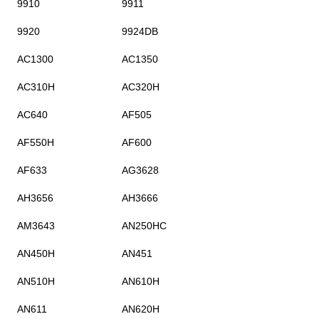
9910
9911
9920
9924DB
AC1300
AC1350
AC310H
AC320H
AC640
AF505
AF550H
AF600
AF633
AG3628
AH3656
AH3666
AM3643
AN250HC
AN450H
AN451
AN510H
AN610H
AN611
AN620H