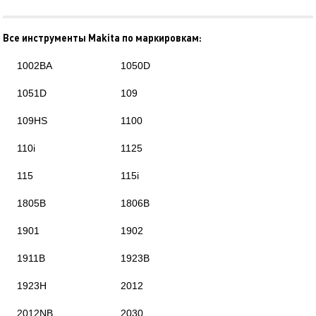
Все инструменты Makita по маркировкам:
1002BA
1050D
1051D
109
109HS
1100
110i
1125
115
115i
1805B
1806B
1901
1902
1911B
1923B
1923H
2012
2012NB
2030