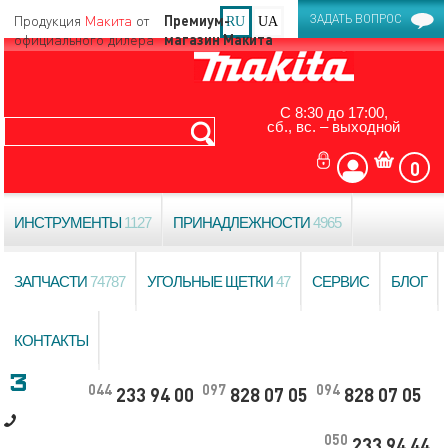
Продукция
Макита
от
ЗАДАТЬ ВОПРОС
RU
UA
официального дилера
С 8:30 до 17:00,
сб., вс. – выходной
0
ИНСТРУМЕНТЫ
1127
ПРИНАДЛЕЖНОСТИ
4965
ЗАПЧАСТИ
74787
УГОЛЬНЫЕ ЩЕТКИ
47
СЕРВИС
БЛОГ
КОНТАКТЫ
044
097
094
233 94 00
828 07 05
828 07 05
050
233 94 44