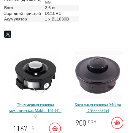
мм
Вага
2,6 кг
Зарядний пристрій
DC18RC
Акумулятор
1 x BL1830B
Триммерная головка
Косильная головка Makita
механическая Makita 161341-
DA00000454
0
грн
900
грн
1167