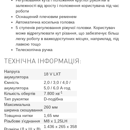
Регулювання кута і положення круглої рукоятки в
залежності від зросту і положення користувача під час
роботи
Оснащений плечовим ременем
Автоматична косильна головка
5 ступенів регулювання ріжучої головки. Користувач
може відрегулювати кут різання, що забезпечує більш
легку роботу в важкодоступних місцях, наприклад, під
лавкою тощо
Телескопічна ручка
ТЕХНІЧНА ІНФОРМАЦІЯ:
Напруга
18 V LXT
акумулятора
Ємність
2,0 / 3,0 / 4,0 /
акумулятора
5,0 / 6,0 А·год
-1
Кількість обертів
7.800 хв
Тип рукоятки
D-подібна
Максимальна
260 мм
ширина скошування
Товщина нитки
1,65 мм
Різьбове з'єднання
M8 x 1,25LH
1.436 x 265 x 358
Розміри (Д х Ш х В)