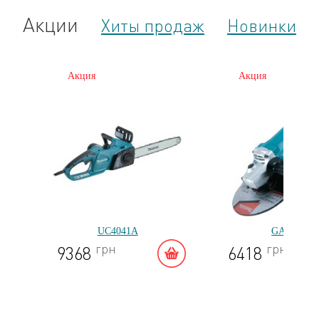
Акции
Хиты продаж
Новинки
Акция
Акция
UC4041A
GA9050
грн
грн
9368
6418