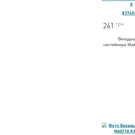
83765
грн
241
Вклады
систейнера
Mak