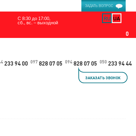
ЗАДАТЬ ВОПРОС
RU
UA
С 8:30 до 17:00,
сб., вс. – выходной
0
44
097
094
050
233 94 00
828 07 05
828 07 05
233 94 44
ЗАКАЗАТЬ ЗВОНОК