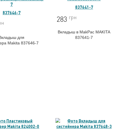
837641-7
837646-7
грн
283
рн
Вкладыш в MakPac MAKITA
Вкладыш для
837641-7
нера
Makita 837646-7