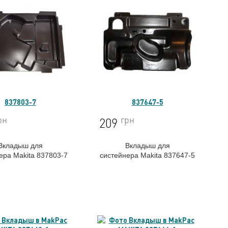
837803-7
837647-5
рн
грн
209
Вкладыш для
Вкладыш для
нера
Makita 837803-7
систейнера
Makita 837647-5