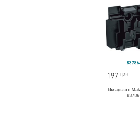
83786
грн
197
Вкладыш в Ma
83786