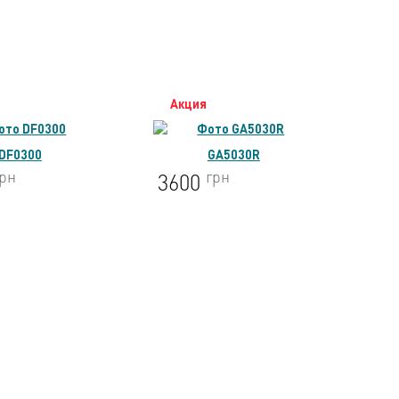
кция
Акция
GA5030R
DHR202Z
грн
грн
600
7354