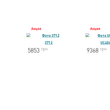
Акция
Акция
12
UC4041A
грн
9368
6743