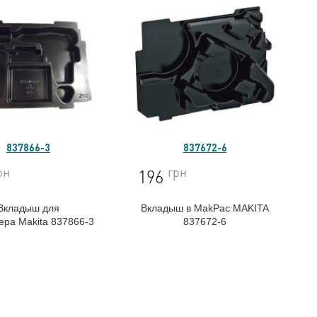
837866-3
837672-6
рн
грн
196
Вкладыш для
Вкладыш в MakPac MAKITA
нера
Makita 837866-3
837672-6