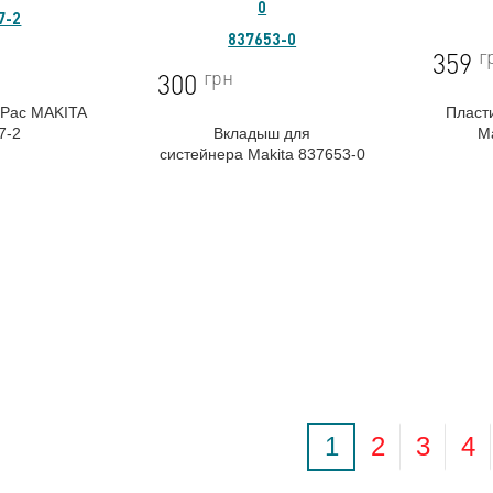
7-2
837653-0
г
359
грн
300
kPac MAKITA
Пласт
7-2
Вкладыш для
M
систейнера
Makita 837653-0
1
2
3
4