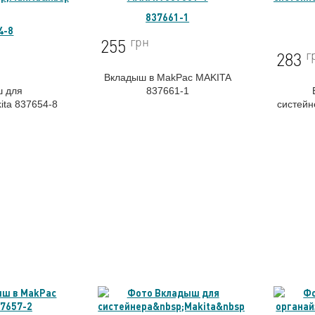
837661-1
4-8
грн
255
г
283
Вкладыш в MakPac MAKITA
ш для
837661-1
ita 837654-8
систей