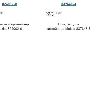
824002-0
837648-3
рн
грн
392
иковый органайзер
Вкладыш для
akita 824002-0
систейнера
Makita 837648-3