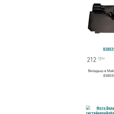
83803
грн
212
Вкладыш в Ma
83803