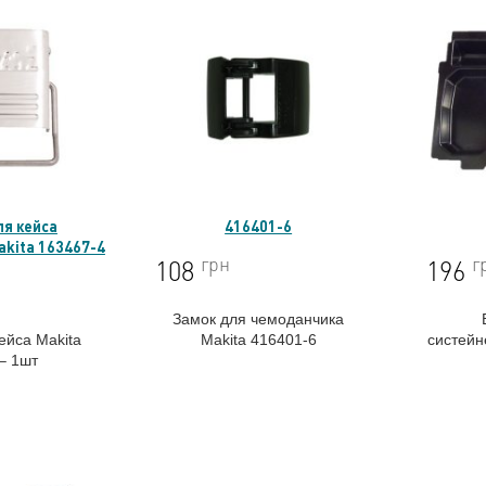
я кейса
416401-6
kita 163467-4
грн
г
108
196
Замок для чемоданчика
ейса Makita
Makita 416401-6
систей
– 1шт