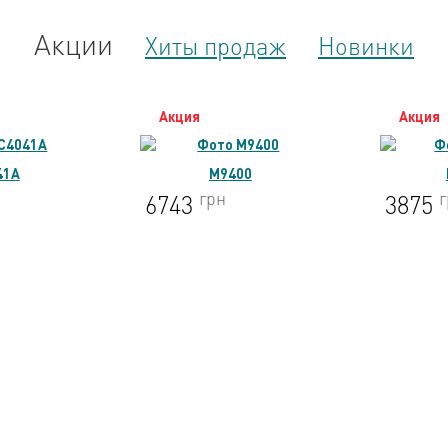
Акции
Хиты продаж
Новинки
Акция
А
M9400
DF0300
грн
грн
3875
3