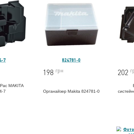
4-7
824781-0
грн
г
198
202
kPac MAKITA
4-7
Органайзер Makita 824781-0
систей