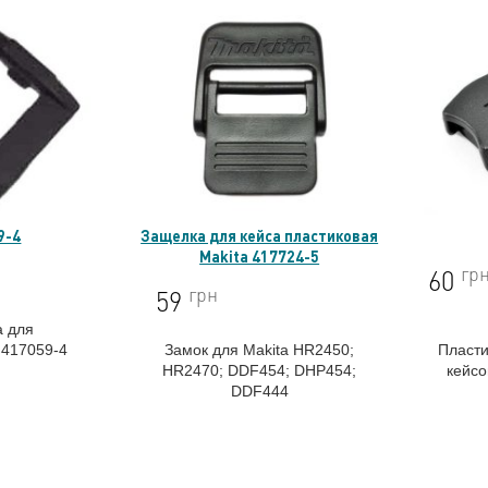
9-4
Защелка для кейса пластиковая
Makita 417724-5
гр
60
грн
59
а для
a
417059-4
Замок для Makita HR2450;
Пласти
HR2470; DDF454; DHP454;
кейсо
DDF444