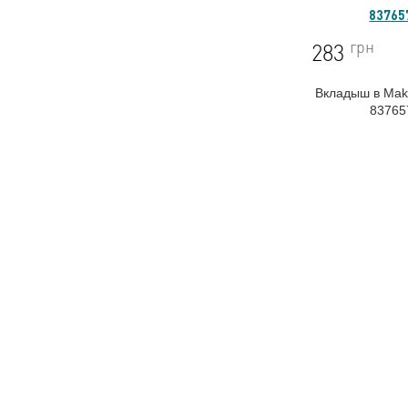
83765
грн
283
Вкладыш в Ma
83765