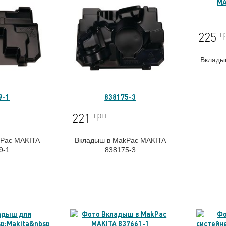
г
225
Вклады
9-1
838175-3
грн
221
kPac MAKITA
Вкладыш в MakPac MAKITA
9-1
838175-3