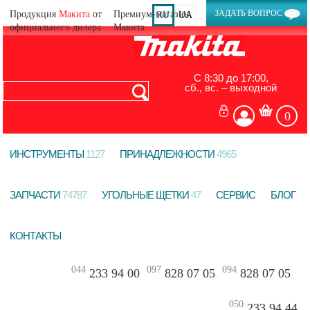
ЗАДАТЬ ВОПРОС
Продукция
Макита
от
RU
UA
официального дилера
С 8:30 до 17:00,
сб., вс. – выходной
0
ИНСТРУМЕНТЫ
1127
ПРИНАДЛЕЖНОСТИ
4965
ЗАПЧАСТИ
74787
УГОЛЬНЫЕ ЩЕТКИ
47
СЕРВИС
БЛОГ
КОНТАКТЫ
044
097
094
233 94 00
828 07 05
828 07 05
050
233 94 44