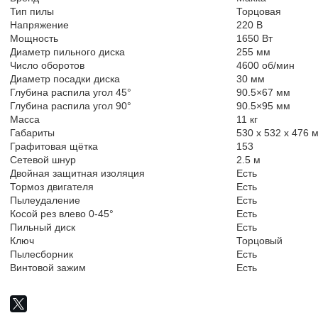
Тип пилы
Торцовая
Напряжение
220 В
Мощность
1650 Вт
Диаметр пильного диска
255 мм
Число оборотов
4600 об/мин
Диаметр посадки диска
30 мм
Глубина распила угол 45°
90.5×67 мм
Глубина распила угол 90°
90.5×95 мм
Масса
11 кг
Габариты
530 x 532 x 476 
Графитовая щётка
153
Сетевой шнур
2.5 м
Двойная защитная изоляция
Есть
Тормоз двигателя
Есть
Пылеудаление
Есть
Косой рез влево 0-45°
Есть
Пильный диск
Есть
Ключ
Торцовый
Пылесборник
Есть
Винтовой зажим
Есть