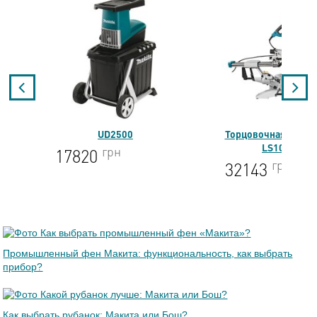
Торцовочная пила MAKITA
UC4020A
LS1018LN
грн
9368
грн
32143
Промышленный фен Макита: функциональность, как выбрать
прибор?
Как выбрать рубанок: Макита или Бош?