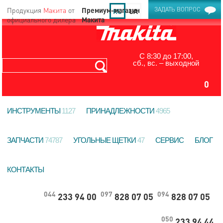
Продукция
Макита
от
ЗАДАТЬ ВОПРОС
RU
UA
официального дилера
С 8:30 до 17:00,
сб., вс. – выходной
0
ИНСТРУМЕНТЫ
1127
ПРИНАДЛЕЖНОСТИ
4965
ЗАПЧАСТИ
74787
УГОЛЬНЫЕ ЩЕТКИ
47
СЕРВИС
БЛОГ
КОНТАКТЫ
044
097
094
233 94 00
828 07 05
828 07 05
050
233 94 44