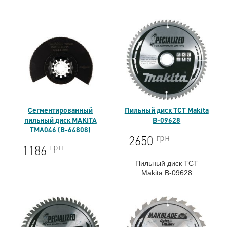
Сегментированный
Пильный диск TCT Makita
пильный диск MAKITA
B-09628
TMA046 (B-64808)
грн
2650
грн
1186
Пильный диск TCT
Makita B-09628