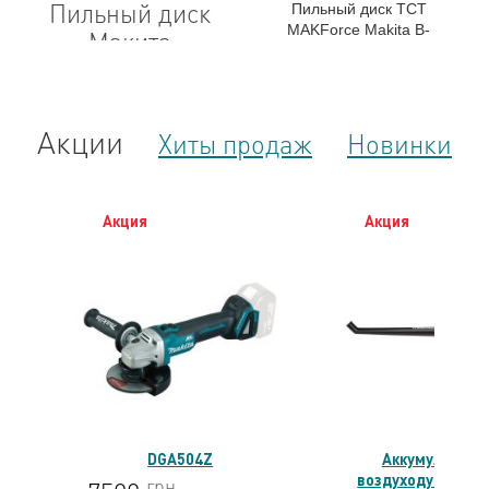
Пильный диск
Пильный диск TCT
MAKForce Makita B-
Макита
08464
165х20х1.5x24T
(A-85101)
Акции
Хиты продаж
Новинки
Акция
Акция
DGA504Z
Аккумуляторн
воздуходувка UB
грн