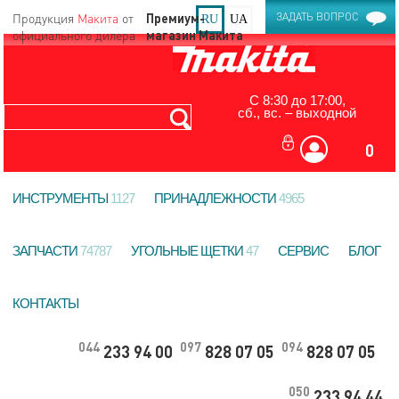
Продукция
Макита
от
ЗАДАТЬ ВОПРОС
RU
UA
официального дилера
С 8:30 до 17:00,
сб., вс. – выходной
0
ИНСТРУМЕНТЫ
1127
ПРИНАДЛЕЖНОСТИ
4965
ЗАПЧАСТИ
74787
УГОЛЬНЫЕ ЩЕТКИ
47
СЕРВИС
БЛОГ
КОНТАКТЫ
044
097
094
233 94 00
828 07 05
828 07 05
050
233 94 44