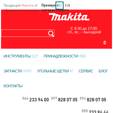
Продукция
Макита
от
ЗАДАТЬ ВОПРОС
RU
UA
официального дилера
С 8:30 до 17:00,
сб., вс. – выходной
0
ИНСТРУМЕНТЫ
1127
ПРИНАДЛЕЖНОСТИ
4965
ЗАПЧАСТИ
74787
УГОЛЬНЫЕ ЩЕТКИ
47
СЕРВИС
БЛОГ
КОНТАКТЫ
044
097
094
233 94 00
828 07 05
828 07 05
050
233 94 44