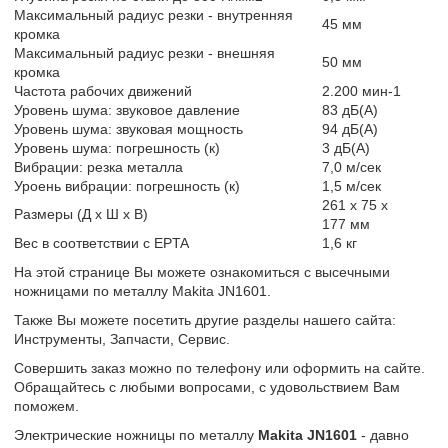
Максимальный радиус резки - внутренняя
45 мм
кромка
Максимальный радиус резки - внешняя
50 мм
кромка
Частота рабочих движений
2.200 мин-1
Уровень шума: звуковое давление
83 дБ(А)
Уровень шума: звуковая мощность
94 дБ(А)
Уровень шума: погрешность (к)
3 дБ(А)
Вибрации: резка металла
7,0 м/сек
Уроень вибрации: погрешность (к)
1,5 м/сек
261 x 75 x
Размеры (Д х Ш х В)
177 мм
Вес в соответствии с EPTA
1,6 кг
На этой странице Вы можете ознакомиться с высечными
ножницами по металлу Makita JN1601.
Также Вы можете посетить другие разделы нашего сайта:
Инструменты, Запчасти, Сервис.
Совершить заказ можно по телефону или оформить на сайте.
Обращайтесь с любыми вопросами, с удовольствием Вам
поможем.
Электрические ножницы по металлу
Makita JN1601
- давно