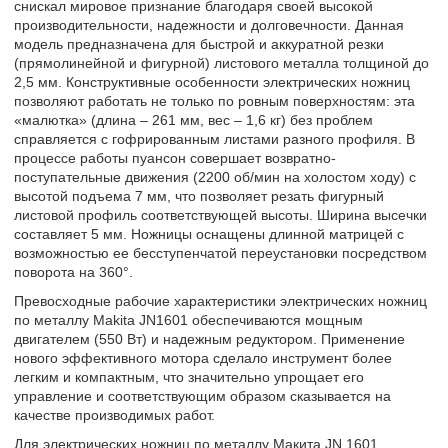
снискал мировое признание благодаря своей высокой
производительности, надежности и долговечности. Данная
модель предназначена для быстрой и аккуратной резки
(прямолинейной и фигурной) листового металла толщиной до
2,5 мм. Конструктивные особенности электрических ножниц
позволяют работать не только по ровным поверхностям: эта
«малютка» (длина – 261 мм, вес – 1,6 кг) без проблем
справляется с гофрированным листами разного профиля. В
процессе работы пуансон совершает возвратно-
поступательные движения (2200 об/мин на холостом ходу) с
высотой подъема 7 мм, что позволяет резать фигурный
листовой профиль соответствующей высоты. Ширина высечки
составляет 5 мм. Ножницы оснащены длинной матрицей с
возможностью ее бесступенчатой переустановки посредством
поворота на 360°.
Превосходные рабочие характеристики электрических ножниц
по металлу Makita JN1601 обеспечиваются мощным
двигателем (550 Вт) и надежным редуктором. Применение
нового эффективного мотора сделало инструмент более
легким и компактным, что значительно упрощает его
управление и соответствующим образом сказывается на
качестве производимых работ.
Для электрических ножниц по металлу Макита JN 1601