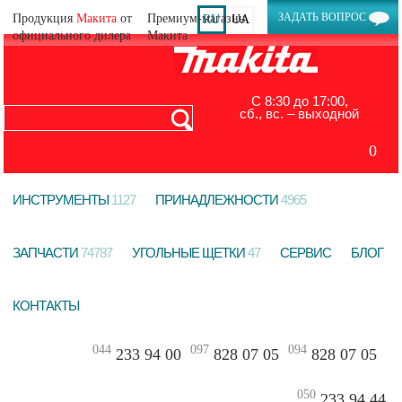
ЗАДАТЬ ВОПРОС
Продукция
Макита
от
RU
UA
официального дилера
С 8:30 до 17:00,
сб., вс. – выходной
0
ИНСТРУМЕНТЫ
1127
ПРИНАДЛЕЖНОСТИ
4965
ЗАПЧАСТИ
74787
УГОЛЬНЫЕ ЩЕТКИ
47
СЕРВИС
БЛОГ
КОНТАКТЫ
044
097
094
233 94 00
828 07 05
828 07 05
050
233 94 44