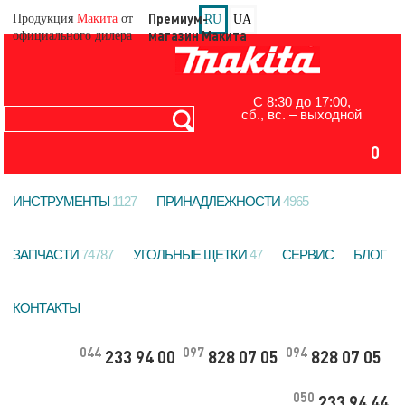
ЗАДАТЬ ВОПРОС
Продукция
Макита
от
RU
UA
официального дилера
С 8:30 до 17:00,
сб., вс. – выходной
0
ИНСТРУМЕНТЫ
1127
ПРИНАДЛЕЖНОСТИ
4965
ЗАПЧАСТИ
74787
УГОЛЬНЫЕ ЩЕТКИ
47
СЕРВИС
БЛОГ
КОНТАКТЫ
044
097
094
233 94 00
828 07 05
828 07 05
050
233 94 44