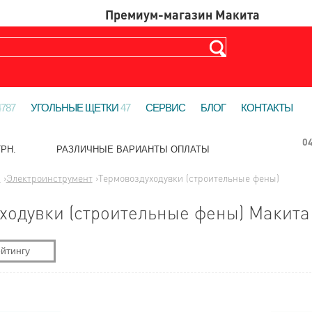
4787
УГОЛЬНЫЕ ЩЕТКИ
47
СЕРВИС
БЛОГ
КОНТАКТЫ
0
РН.
РАЗЛИЧНЫЕ ВАРИАНТЫ ОПЛАТЫ
ы
›
Электроинструмент
›
Термовоздуходувки (строительные фены)
ходувки (строительные фены) Макита
йтингу