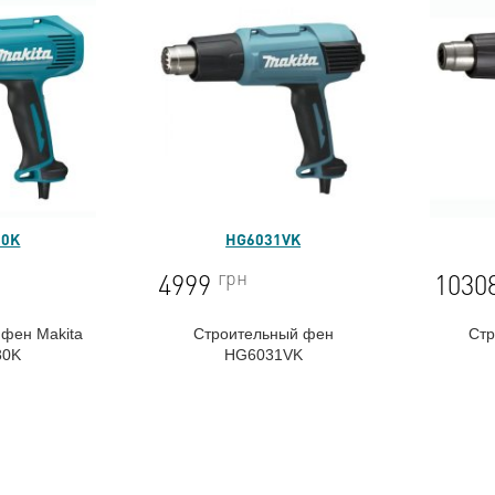
30K
HG6031VK
грн
4999
1030
фен Makita
Строительный фен
Ст
30K
HG6031VK