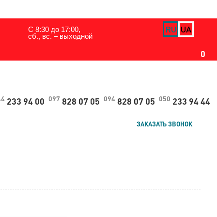
ЗАДАТЬ ВОПРОС
RU
UA
С 8:30 до 17:00,
сб., вс. – выходной
0
44
097
094
050
233 94 00
828 07 05
828 07 05
233 94 44
ЗАКАЗАТЬ ЗВОНОК