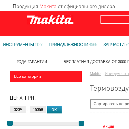
Продукция
Макита
от официального дилера
ИНСТРУМЕНТЫ
1127
ПРИНАДЛЕЖНОСТИ
4965
ЗАПЧАСТИ
7
ГОДА ГАРАНТИИ
БЕСПЛАТНАЯ ДОСТАВКА ОТ 3000 Г
Makita
›
Инструмент
Все категории
Термовозду
ЦЕНА, ГРН:
Сортировать по ре
-
По новизне
Самые дешевые
Акция
Самые дорогие