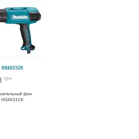
HG6531CK
грн
8
роительный фен
HG6531CK