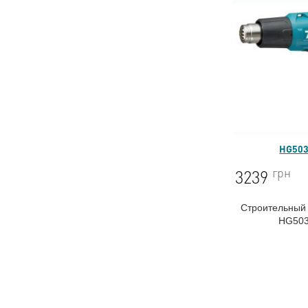
HG50
грн
3239
Строительный 
HG50