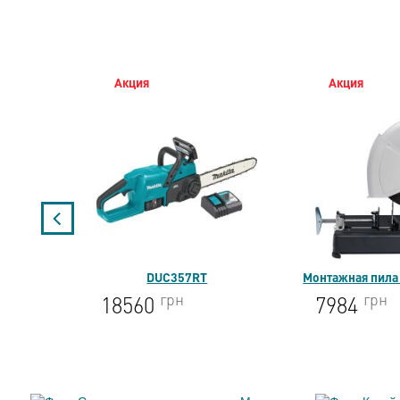
Акция
Акция
DUC357RT
Монтажная пила
грн
грн
18560
7984