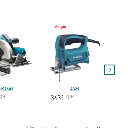
Акция
Ак
HS7601
4329
грн
грн
3631
65