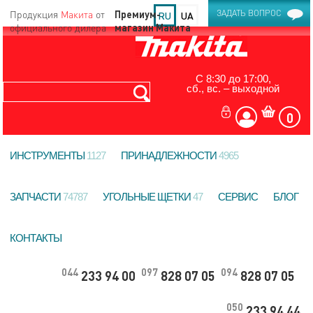
Продукция
Макита
от
ЗАДАТЬ ВОПРОС
RU
UA
официального дилера
С 8:30 до 17:00,
сб., вс. – выходной
0
ИНСТРУМЕНТЫ
1127
ПРИНАДЛЕЖНОСТИ
4965
ЗАПЧАСТИ
74787
УГОЛЬНЫЕ ЩЕТКИ
47
СЕРВИС
БЛОГ
КОНТАКТЫ
044
097
094
233 94 00
828 07 05
828 07 05
050
233 94 44