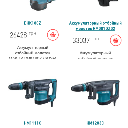
DHK180Z
Аккумуляторный отбойный
молоток HM001GZ02
грн
26428
грн
33037
Аккумуляторный
отбойный молоток
Аккумуляторный
MAKITA DHK180Z (SDS+)
отбойный молоток
HM001GZ02
HM1111C
HM1203C