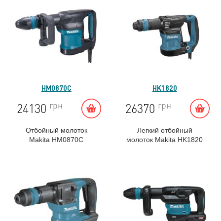
HM0870C
HK1820
грн
грн
24130
26370
Отбойный молоток
Легкий отбойный
Makita HM0870C
молоток Makita HK1820
Мощность:550 Вт