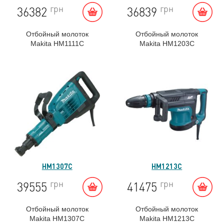
грн
грн
36382
36839
Отбойный молоток
Отбойный молоток
Makita HM1111C
Makita HM1203C
Мощность:1.300 Вт
HM1307C
HM1213C
грн
грн
39555
41475
Отбойный молоток
Отбойный молоток
Makita HM1307C
Makita HM1213C